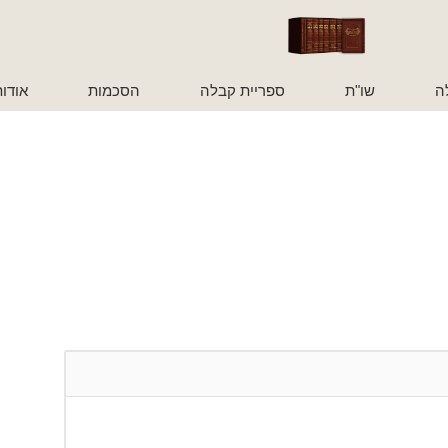
ה
שו"ת
ספריית קבלה
הסכמות
אודו