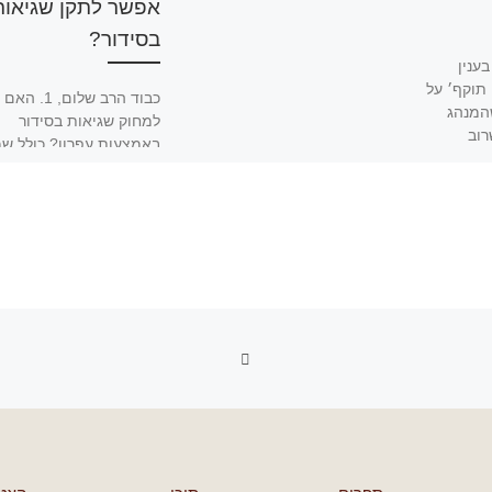
אפשר לתקן שגיאות
בסידור?
ענין
 תוקף׳ על
כבוד הרב שלום, 
המנהג
למחוק שגיאות בסידור
רוב
באמצעות עפרון? כולל ש
 אותו.
קדש כדוג' ראשי העמודים
השגויים? 2. האם מותר
להדפיס […]
חזרה לרשימת הפוסטים