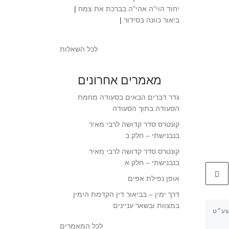
יחוד הוי"ה אהי"ה בברכת את צמח
|
ביאור כוונה בסידור
|
לכל השאלות
מאמרים אחרונים
גדר דברים הבאים בסעודה מחמת
הסעודה בתוך הסעודה
קונטרס סדר קדושה לרבי מאיר
בנבנישתי – חלק ב
קונטרס סדר קדושה לרבי מאיר
בנבנישתי – חלק א
אופן נפילת אפים
דרך ימין – בביאור דין הקדמת הימין
במצוות ובשאר עניינים
שע״ט
פורסם ב-
ו׳ בניסן ה׳תש״פ
(מרץ 31, 2020)
לכל המאמרים