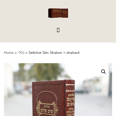
content
Selichot Sim Shalom + shaharit
»
כללי
»
Home