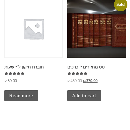
Sale!
סט מחזורים ז’ כרכים
חוברת תיקון ל”ז שעות
Rated
Rated
₪
30.00
₪
450.00
₪
370.00
5.00
5.00
out of 5
out of 5
Read more
Add to cart