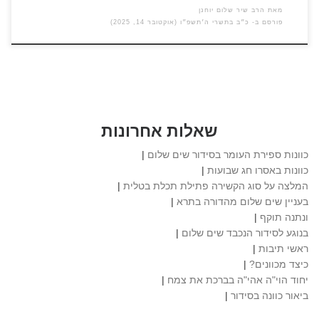
מאת
הרב שיר שלום יוחנן
פורסם ב-
כ״ב בתשרי ה׳תשפ״ו (אוקטובר 14, 2025)
שאלות אחרונות
כוונות ספירת העומר בסידור שים שלום
|
כוונות באסרו חג שבועות
|
המלצה על סוג הקשירה פתילת תכלת בטלית
|
בעניין שים שלום מהדורה בתרא
|
ונתנה תוקף
|
בנוגע לסידור הנכבד שים שלום
|
ראשי תיבות
|
כיצד מכוונים?
|
יחוד הוי"ה אהי"ה בברכת את צמח
|
ביאור כוונה בסידור
|