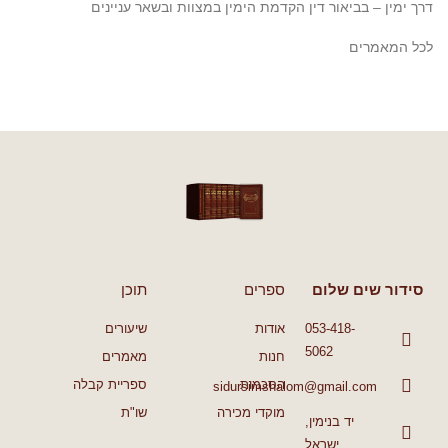
דרך ימין – בביאור דין הקדמת הימין במצוות ובשאר עניינים
לכל המאמרים
סידור שים שלום
ספרים
תוכן
053-418-
אודות
שיעורים
5062
חנות
מאמרים
הסכמות
ספריית קבלה
sidursimshalom@gmail.com
מוקדי מכירה
שו"ת
יד בנימין,
ישראל