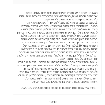
ראשית, יישר כוח על סדרת הסידור והחוברות 'שים שלום'. ניכרת
עבודתכם הרבה. שנית, רציתי להעיר כי כת"ר כתב בחוברת 'שים שלום'
ט"ו בשבט בהקדמה פרט או שניים לא מדויקים.
1. כתבתם שהבן איש חי לא כתב "לשם יחוד" לשניים מקרא ואחד
תרגום, והשותממתי כיצד נעלם זאת מכם? וכבר ידוע לכת"ר שהרי"ח
מזרחי הוציא לאור לפני כמה שנים מכתב יד לשון חכמים חלק ג' והוא
ליקוט תפילות של הבן איש חי ממקומות שונים מספריו ומכתבי יד. בלשון
חכמים חלק ג סימן ל מופיע לשם יחוד קודם קריאת כ"ו פסוקים ובלשון
חכמים ח"ג סימן לא מופיע לשם יחוד קודם קריאת שנים מקרא ואחד
תרגום. ושניהם לקוחים כבר מספר אחר של הבן איש חי והוא עטרת
תפארת בעמ' 189. לכן יש לתקן זאת, וזה גם מחזק את הטענה של
קבלת על פה של זקני בבל שעיקר כוונתו של הבן איש חי בחיבור לשון
חכמים היא כדי שלא יזדקקו לספר חמדת ימים. ובמיוחד שכן העיד מרן
הגר"מ אליהו זצ"ל. וכן בודאי ידוע לכת"ר מה שכתב הבן איש חי בהלכות
יום הכפורים על ספר "חמדת ימים".
2. ומה שכת"ר כתב אחרוני זמנינו לא דחו את הספר – לפחות היה לכם
לציין את דעת מרן הגר"מ אליהו זצ"ל במפורש שדחה זאת בעקבות דברי
הרב פתיה, והובאו דברים אלו כבר בקונטרס שהוציא הרי"ח מזרחי,
ולאחרונה הוציא זאת שוב מחדש בספר "חזון יוסף". וכן העיד שם הרב
דרזי ע"ה בהסכמתו לקונטרס של הרי"ח מזרחי, שהרב סלמאן מוצפי לא
היה מתפלל תפילות חמדת ימים [למרות שכן היה לומד בספרים].
אשמח לתשובת כבודו, ויהי רצון שתשכילו בכל אשר תעשו.
הרב שיר שלום יוחנן
Changed status to publish
מרץ 30, 2020
כניסה