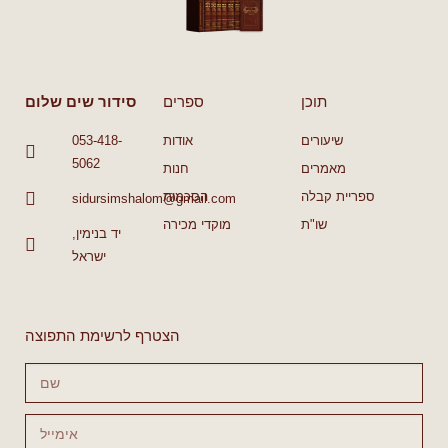
תוכן
ספרים
סידור שים שלום
שיעורים
אודות
053-418-
5062
מאמרים
חנות
ספריית קבלה
הסכמות
sidursimshalom@gmail.com
שו"ת
מוקדי מכירה
יד בנימין,
ישראל
הצטרף לרשימת התפוצה