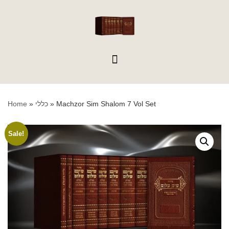
content
Machzor Sim Shalom 7 Vol Set
»
כללי
»
Home
Sale!