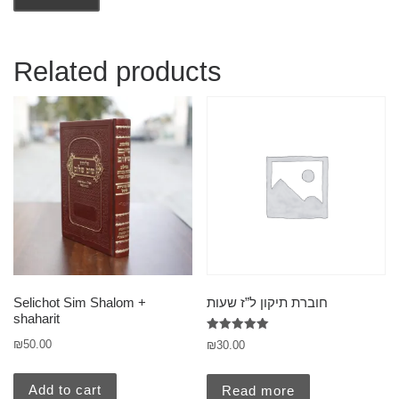
Related products
חוברת תיקון ל”ז שעות
Selichot Sim Shalom +
shaharit
Rated
₪
50.00
₪
30.00
5.00
out of 5
Add to cart
Read more