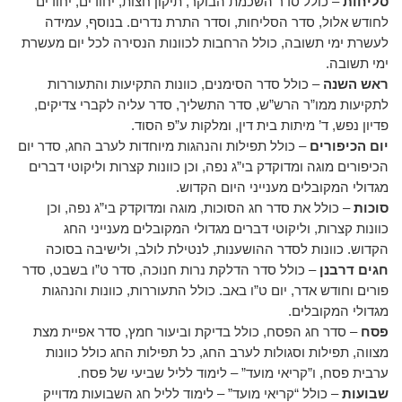
סליחות
– כולל סדר השכמת הבוקר, תיקון חצות, יחודים, יחודים
לחודש אלול, סדר הסליחות, וסדר התרת נדרים. בנוסף, עמידה
לעשרת ימי תשובה, כולל הרחבות לכוונות הנסירה לכל יום מעשרת
ימי תשובה.
ראש השנה
– כולל סדר הסימנים, כוונות התקיעות והתעוררות
לתקיעות ממו”ר הרש”ש, סדר התשליך, סדר עליה לקברי צדיקים,
פדיון נפש, ד’ מיתות בית דין, ומלקות ע”פ הסוד.
יום הכיפורים
– כולל תפילות והנהגות מיוחדות לערב החג, סדר יום
הכיפורים מוגה ומדוקדק בי”ג נפה, וכן כוונות קצרות וליקוטי דברים
מגדולי המקובלים מענייני היום הקדוש.
סוכות
– כולל את סדר חג הסוכות, מוגה ומדוקדק בי”ג נפה, וכן
כוונות קצרות, וליקוטי דברים מגדולי המקובלים מענייני החג
הקדוש. כוונות לסדר ההושענות, לנטילת לולב, ולישיבה בסוכה
חגים דרבנן
– כולל סדר הדלקת נרות חנוכה, סדר ט”ו בשבט, סדר
פורים וחודש אדר, יום ט”ו באב. כולל התעוררות, כוונות והנהגות
מגדולי המקובלים.
פסח
– סדר חג הפסח, כולל בדיקת וביעור חמץ, סדר אפיית מצת
מצווה, תפילות וסגולות לערב החג, כל תפילות החג כולל כוונות
ערבית פסח, ו”קריאי מועד” – לימוד לליל שביעי של פסח.
שבועות
– כולל “קריאי מועד” – לימוד לליל חג השבועות מדוייק