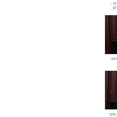
 זכרנו -
ג)
רב מרדכי
י"ו - הרב