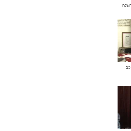
השנה
כם